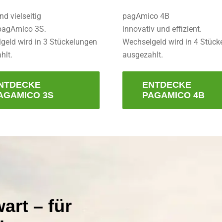
d vielseitig
pagAmico 4B
 pagAmico 3S.
innovativ und effizient.
geld wird in 3 Stückelungen
Wechselgeld wird in 4 Stüc
hlt.
ausgezahlt.
NTDECKE
ENTDECKE
AGAMICO 3S
PAGAMICO 4B
art – für