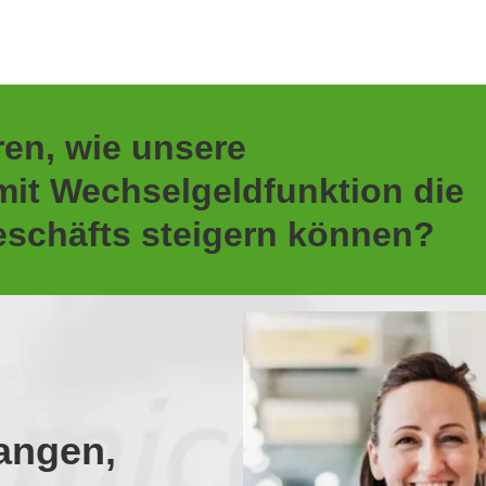
ren, wie unsere
it Wechselgeldfunktion die
Geschäfts steigern können?
angen,