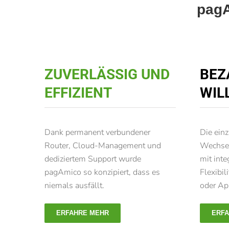
pagA
ZUVERLÄSSIG UND
BEZ
EFFIZIENT
WIL
Dank permanent verbundener
Die ein
Router, Cloud-Management und
Wechsel
dediziertem Support wurde
mit int
pagAmico so konzipiert, dass es
Flexibil
niemals ausfällt.
oder Ap
ERFAHRE MEHR
ERF