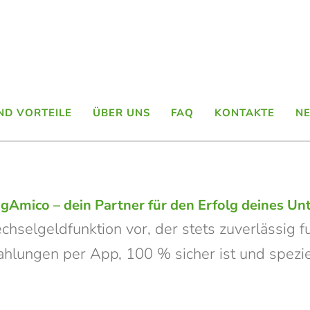
ND VORTEILE
ÜBER UNS
FAQ
KONTAKTE
N
gAmico – dein Partner für den Erfolg deines U
hselgeldfunktion vor, der stets zuverlässig fu
r Zahlungen per App, 100 % sicher ist und spez