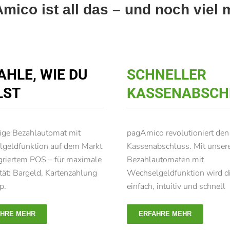
mico ist all das – und noch viel 
AHLE, WIE DU
SCHNELLER
LST
KASSENABSCH
zige Bezahlautomat mit
pagAmico revolutioniert den
geldfunktion auf dem Markt
Kassenabschluss. Mit unse
egriertem POS – für maximale
Bezahlautomaten mit
ität: Bargeld, Kartenzahlung
Wechselgeldfunktion wird d
p.
einfach, intuitiv und schnell
AHRE MEHR
ERFAHRE MEHR