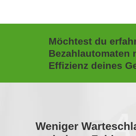
Möchtest du erfah
Bezahlautomaten m
Effizienz deines 
Weniger Warteschl