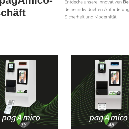
 pagAmico-
Entdecke unsere innovativen
Be
deine individuellen Anforderung
schäft
Sicherheit und Modernität.