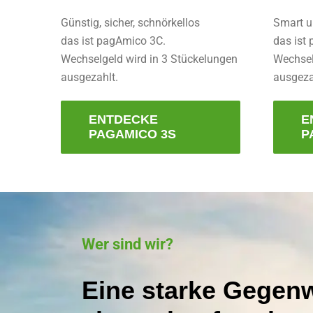
Günstig, sicher, schnörkellos
Smart un
das ist pagAmico 3C.
das ist
Wechselgeld wird in 3 Stückelungen
Wechsel
ausgezahlt.
ausgeza
ENTDECKE
E
PAGAMICO 3S
P
Wer sind wir?
Eine starke Gegenw