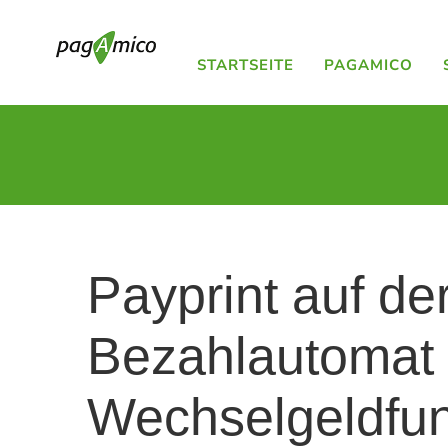
Skip
to
STARTSEITE
PAGAMICO
content
Payprint auf de
Bezahlautomat 
Wechselgeldfunk