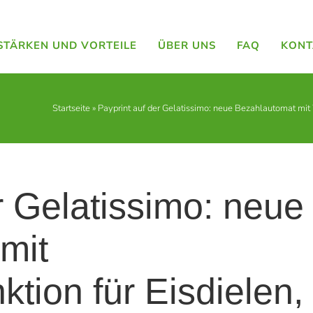
STÄRKEN UND VORTEILE
ÜBER UNS
FAQ
KONT
Startseite
»
Payprint auf der Gelatissimo: neue Bezahlautomat mit 
r Gelatissimo: neue
mit
tion für Eisdielen,