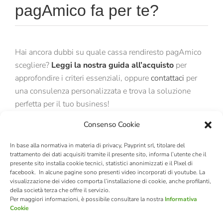
pagAmico fa per te?
Hai ancora dubbi su quale cassa rendiresto pagAmico
scegliere?
Leggi la nostra guida all’acquisto
per
approfondire i criteri essenziali, oppure
contattaci
per
una consulenza personalizzata e trova la soluzione
perfetta per il tuo business!
Consenso Cookie
Scarica il datasheet della nostra gamma di casse
automatiche pagAmico,
scarica il depliant
In base alla normativa in materia di privacy, Payprint srl, titolare del
trattamento dei dati acquisiti tramite il presente sito, informa l’utente che il
presente sito installa cookie tecnici, statistici anonimizzati e il Pixel di
facebook. In alcune pagine sono presenti video incorporati di youtube. La
visualizzazione dei video comporta l’installazione di cookie, anche profilanti,
della società terza che offre il servizio.
Per maggiori informazioni, è possibile consultare la nostra
Informativa
Cookie
© Copyright 2023 | PagAmico by
Payprint
| Via