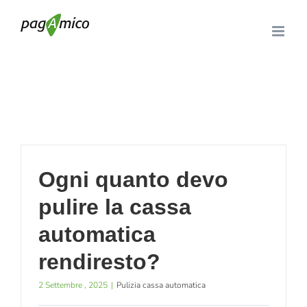
Salta
al
contenuto
Home
»
FAQs
Ogni quanto devo
pulire la cassa
automatica
rendiresto?
2 Settembre , 2025
|
Pulizia cassa automatica