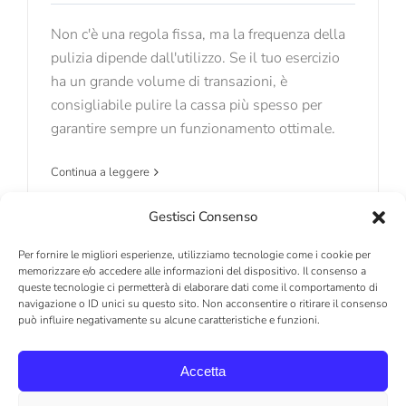
Non c'è una regola fissa, ma la frequenza della
pulizia dipende dall'utilizzo. Se il tuo esercizio
ha un grande volume di transazioni, è
consigliabile pulire la cassa più spesso per
garantire sempre un funzionamento ottimale.
Continua a leggere
Gestisci Consenso
Per fornire le migliori esperienze, utilizziamo tecnologie come i cookie per
memorizzare e/o accedere alle informazioni del dispositivo. Il consenso a
queste tecnologie ci permetterà di elaborare dati come il comportamento di
navigazione o ID unici su questo sito. Non acconsentire o ritirare il consenso
può influire negativamente su alcune caratteristiche e funzioni.
© Copyright 2023 | PagAmico by
Payprint
| Via
Monti, 115, 41123 Modena - Italy |
Accetta
direzione@pec.payprint.it | +39 059 826627 | P. IVA:
IT03204920361 |
Privacy
|
Cookie