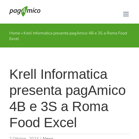
Salta
al
contenuto
Home
»
Krell Informatica presenta pagAmico 4B e 3S a Roma Food
Excel
Krell Informatica
presenta pagAmico
4B e 3S a Roma
Food Excel
7 Ottobre , 2024
|
News