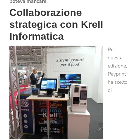
poteva mancare
.
Collaborazione
strategica con Krell
Informatica
Per
questa
edizione,
Payprint
ha scelto
di