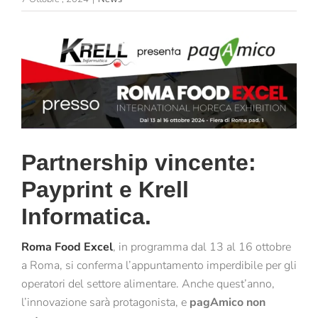
Partnership vincente:
Payprint e Krell
Informatica.
Roma Food Excel
, in programma dal 13 al 16 ottobre
a Roma, si conferma l’appuntamento imperdibile per gli
operatori del settore alimentare. Anche quest’anno,
l’innovazione sarà protagonista, e
pagAmico non